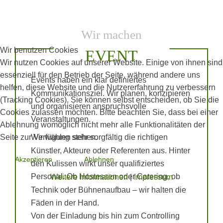
Wir machen
Wir benutzen Cookies
EVENT
Wir nutzen Cookies auf unserer Website. Einige von ihnen sind
essenziell für den Betrieb der Seite, während andere uns
Events haben ein klar definiertes
helfen, diese Website und die Nutzererfahrung zu verbessern
Kommunikationsziel. Wir planen, konzipieren
(Tracking Cookies). Sie können selbst entscheiden, ob Sie die
und organisieren anspruchsvolle
Cookies zulassen möchten. Bitte beachten Sie, dass bei einer
Veranstaltungen.
Ablehnung womöglich nicht mehr alle Funktionalitäten der
Seite zur Verfügung stehen.
Wir wählen sehr sorgfältig die richtigen
Künstler, Akteure oder Referenten aus. Hinter
Akzeptieren
Ablehnen
den Kulissen wirkt unser qualifiziertes
Personal. Ob Hostessen oder Catering, ob
Weitere Informationen
|
Impressum
Technik oder Bühnenaufbau – wir halten die
Fäden in der Hand.
Von der Einladung bis hin zum Controlling